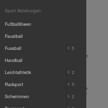
Gelände angesagt
Sport Abteilungen
G
11.03.2025
Neuer Yogakurs
Am 11.03.25 geht es
Fußballlöwen
mit Eva Kastner los.
weiterlesen
Faustball
G
15.09.2025
Jumping Fitness
Kursbeginn und
Fussball
5
Schnuppertag am 15.
September 2025: Jetzt
Handball
zum…
weiterlesen
Leichtathletik
2
G
06.10.2025
Kursalarm Herbst
Radsport
5
2025
Gerade starten unsere
neuen Herbst / Winter-
Schwimmen
2
Kurse.......
schnell noch…
weiterlesen