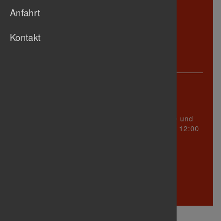
Sponsoren
Tischtennis
Anfahrt
F
Triathlon
D
Turnen
G
Kontakt
Jugend
E
Senioren
A
Anschrift
Turnerbund Untertürkheim 1888 e.V.
Württembergstraße 123
70327 Stuttgart
sind Dienstag zwischen 17:00 und
Sprechzeiten
19:00 Uhr und Mittwoch zwischen 09:00 und 12:00
Uhr!
In den Schulferien ist die Geschäftsstelle
geschlossen.
Telefon: 0711 305 23 31
info@
tb-untertuerkheim.de
Wir danken unseren Sponsoren