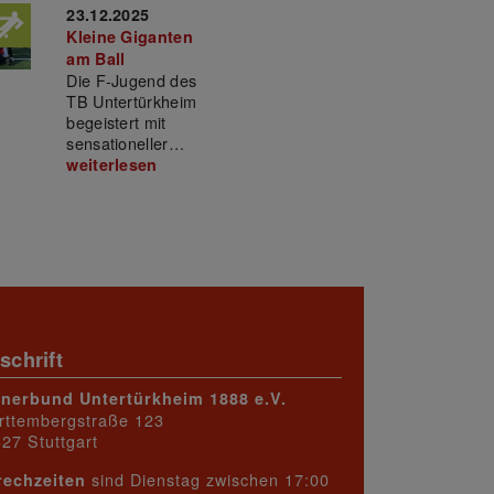
N
23.12.2025
Kleine Giganten
am Ball
Die F-Jugend des
TB Untertürkheim
begeistert mit
sensationeller…
weiterlesen
schrift
rnerbund Untertürkheim 1888 e.V.
rttembergstraße 123
27 Stuttgart
sind Dienstag zwischen 17:00
rechzeiten