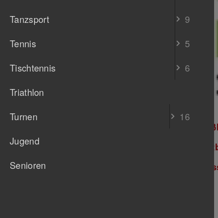
Tanzsport
9
Tennis
5
Tischtennis
6
Triathlon
Turnen
16
TB Untertürkheim Fußba
Jugend
TB Untertürkheim (@tb
Senioren
TB Untertürkheim (fus
zurück
Weitere news