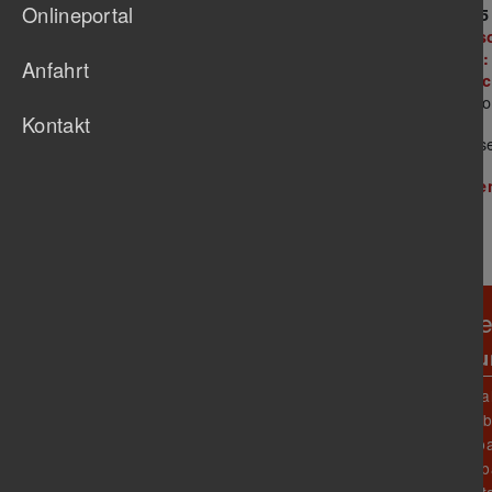
Onlineportal
N
31.01.2025
NEU: Ab s
beim TBU:
Anfahrt
mit Handi
montags vo
Kontakt
Uhr in der
Altersklass
Jahre
weiterlese
TB Untertürkheim 1888 e
Verein
Abteil
Unser Verein
Fußba
O
Sportstätten
Faustb
B
Prävention
Fussba
N
Gastronomie
Handba
M
Geschäftsstelle