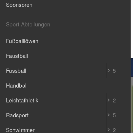
Sponsoren
Sport Abteilungen
Fußballlöwen
Faustball
Fussball
5
Handball
Leichtathletik
2
Radsport
5
Schwimmen
2