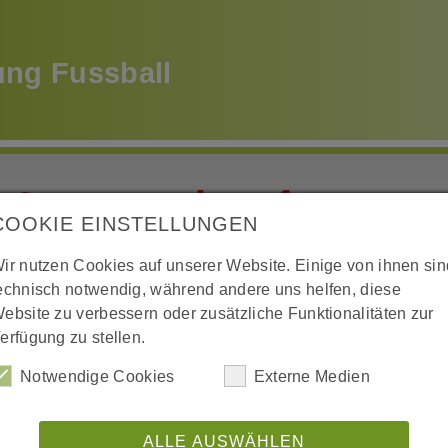
ung Fussball
det uns auch auf
Sportstätten
Veranstaltungen
Jugend
Afterwork Ride
Kurse
Ansprechpartner
Tennisplätze
Aktuelles
Willkommen
COOKIE EINSTELLUNGEN
Instagramm/fussball.de
Prävention
Abteilung
Lauftreff
Über uns
Kontakt
Training
Mitglied werden
Ansprechpartner
Eltern-Kind-Turnen
ir nutzen Cookies auf unserer Website. Einige von ihnen sin
Gastronomie
Aktive
FAQs
Anfahrt
Spielbetrieb
Geschichte
Kinderturnen
echnisch notwendig, während andere uns helfen, diese
ssball
ebsite zu verbessern oder zusätzliche Funktionalitäten zur
Geschäftsstelle
Juniorinnen
Mitglied werden
Fit & Dance für Teens
Württembergischer Tennis-Bund e.V.
Spielbetrieb u. Ergebnisse
Jungenturnen
erfügung zu stellen.
Notwendige Cookies
Externe Medien
Vorstand
Junioren
WÜRTTEMBERG KÖNIG
Gesundheitssport
Chronik
Training
Mädchenturnen
Chronik
Termine
Unsere Sponsoren
Fit & Dance für Teens
ALLE AUSWÄHLEN