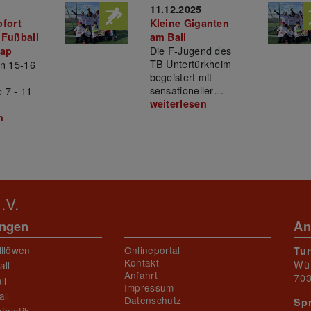
N
11.12.2025
ofort
Kleine Giganten
 Fußball
am Ball
Die F-Jugend des
cap
TB Untertürkheim
n 15-16
begeistert mit
sensationeller…
e 7 - 11
weiterlesen
n
.V.
ungen
An
lllöwen
Onlineportal
Tu
Kontakt
Wü
all
Anfahrt
703
ll
Impressum
ll
Datenschutz
Sp