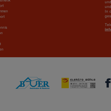
thletik
und
ort
und
mmen
In 
ges
ort
Tel
ennis
in
on
n
d
en