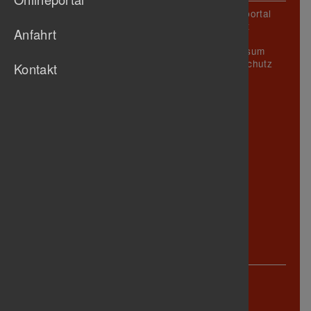
Unser Verein
Onlineportal
O
Sportstätten
Kontakt
Fußballlöwen
Anfahrt
Prävention
Anfahrt
Faustball
B
Gastronomie
Impressum
Fussball
N
Geschäftsstelle
Datenschutz
Kontakt
Handball
M
Vorstand
Chronik
J
Abteilungen
Leichtathletik
Aktuelles /
Radsport
L
Termine
Schwimmen
K
Mitglied
Tanzsport
I
werden
Tennis
Sponsoren
H
Tischtennis
F
Triathlon
D
Turnen
G
Jugend
E
Senioren
A
Anschrift
Turnerbund Untertürkheim 1888 e.V.
Württembergstraße 123
70327 Stuttgart