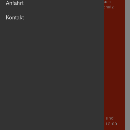
Gastronomie
Impressum
Anfahrt
Fussball
N
Geschäftsstelle
Datenschutz
Handball
M
Vorstand
Kontakt
Chronik
J
Abteilungen
Leichtathletik
Aktuelles /
Radsport
L
Termine
Schwimmen
K
Mitglied
Tanzsport
I
werden
Tennis
Sponsoren
H
Tischtennis
F
Triathlon
D
Turnen
G
Jugend
E
Senioren
A
Anschrift
Turnerbund Untertürkheim 1888 e.V.
Württembergstraße 123
70327 Stuttgart
sind Dienstag zwischen 17:00 und
Sprechzeiten
19:00 Uhr und Mittwoch zwischen 09:00 und 12:00
Uhr!