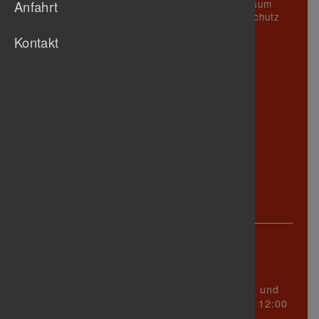
Gastronomie
Impressum
Anfahrt
Fussball
N
Geschäftsstelle
Datenschutz
Handball
M
Vorstand
Kontakt
Chronik
J
Abteilungen
Leichtathletik
Aktuelles /
Radsport
L
Termine
Schwimmen
K
Mitglied
Tanzsport
I
werden
Tennis
Sponsoren
H
Tischtennis
F
Triathlon
D
Turnen
G
Jugend
E
Senioren
A
Anschrift
Turnerbund Untertürkheim 1888 e.V.
Württembergstraße 123
70327 Stuttgart
sind Dienstag zwischen 17:00 und
Sprechzeiten
19:00 Uhr und Mittwoch zwischen 09:00 und 12:00
Uhr!