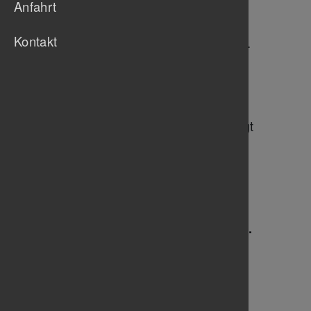
Anfahrt
Wichtig!
Der jeweilige Jahresbeitrag wird
Kontakt
am 15. März eines Jahres (bzw. 1.
Oktober bei Eintritt nach dem 15.
März eines Jahres) von Ihrem
Konto eingezogen. Sollte der 15.
März bzw. 1. Oktober nicht auf
einen Bankarbeitstag fallen, erfolgt
der Beitragseinzug am nächst
folgenden Bankarbeitstag.
Einzelne Abteilungs- und
Kursbeiträge
(Tanzsport/Tennis/Schwimmen
etc.) können gesondert anfallen.
Werde Mitglied im TBU
, über
unser
Onlineportal
oder mit der
TBU-Beitrittserklärung