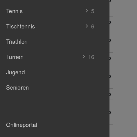
65. Lebensjahres von
Tennis
5
beiden Mitgliedern)
0 Euro
Schiedsrichter
Tischtennis
6
Ehe- und
55 Euro
Lebenspartner
Triathlon
Schiedsrichter
Turnen
16
0 Euro
Ehrenmitglieder
Ehe- und
Jugend
55 Euro
Lebenspartner
Ehrenmitglieder
Senioren
0 Euro
Ehrenvorsitzende
Ehe- und
55 Euro
Lebenspartner
Ehrenvorsitzende
Onlineportal