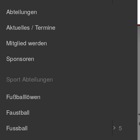
Abteilungen
Aktuelles / Termine
Lauftreff
Mitglied werden
Egelseer Heide
Sponsoren
Stettener Straße - 70327 Stuttgart
Sport Abteilungen
Montags: 18:30 Uhr
Donnerstags: 18:30 Uhr
Fußballlöwen
Übungsleiterin: Frau Eberle
Faustball
Anmeldung zum "Schnuppertraining"
leichtathletik@
tb-untertuerkheim.de
o
Fussball
5
Bild von
Th G
auf
Pixabay