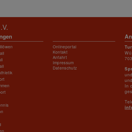
News Details
.V.
ungen
An
lllöwen
Onlineportal
Tu
Kontakt
Wü
all
Anfahrt
703
ll
Impressum
ll
Datenschutz
Sp
thletik
und
ort
und
mmen
In 
ges
ort
Tel
ennis
in
on
n
d
en