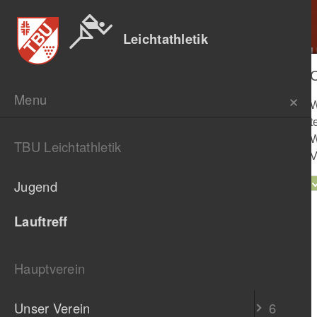
J
J
Leichtathletik
Abteil
Jugend
Menu
W
t
W
TBU Leichtathletik
V
Jugend
Lauftreff
Hauptverein
Unser Verein
6