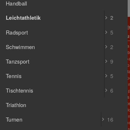
Handball
Leichtathletik
2
TB Untertürkheim 1888 e
Radsport
5
Verein
Abteil
Schwimmen
2
Unser Verein
Fußba
O
Sportstätten
Faustb
B
Prävention
Fussba
N
Tanzsport
9
Gastronomie
Handba
M
Geschäftsstelle
Leichta
Vorstand
J
Tennis
5
Chronik
Radsp
L
Abteilungen
Schwi
K
Aktuelles / Termine
Tischtennis
6
Tanzsp
I
Mitglied werden
Tennis
Sponsoren
H
Tischt
Triathlon
F
Triathl
D
Turne
G
Turnen
16
Jugen
E
Senior
A