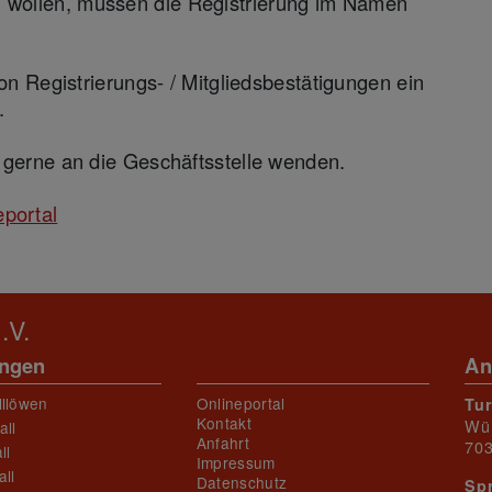
wollen, müssen die Registrierung im Namen
on Registrierungs- / Mitgliedsbestätigungen ein
.
 gerne an die Geschäftsstelle wenden.
eportal
.V.
ungen
An
lllöwen
Onlineportal
Tu
Kontakt
Wü
all
Anfahrt
703
ll
Impressum
ll
Datenschutz
Sp