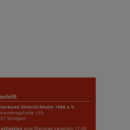
schrift
rnerbund Untertürkheim 1888 e.V.
rttembergstraße 123
27 Stuttgart
sind Dienstag zwischen 17:00
rechzeiten