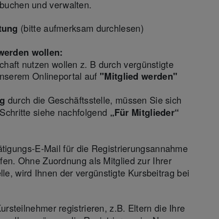
News Details
e buchen und verwalten.
tung
(bitte aufmerksam durchlesen)
 werden wollen:
schaft nutzen wollen z. B durch vergünstigte
nserem Onlineportal auf
"Mitglied werden"
ng
durch die Geschäftsstelle, müssen Sie sich
e Schritte siehe nachfolgend
„Für Mitglieder“
ätigungs-E-Mail für die Registrierungsannahme
fen. Ohne Zuordnung als Mitglied zur Ihrer
le, wird Ihnen der vergünstigte Kursbeitrag bei
rsteilnehmer registrieren, z.B. Eltern die Ihre