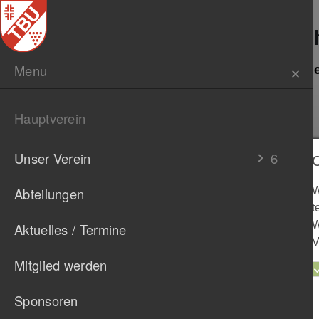
TB Untertürk
Menu
Unser Verein
Abt
Onlineportal
Hauptverein
O
B
N
M
Unser Verein
6
W
Abteilungen
t
W
Aktuelles / Termine
V
Mitglied werden
Sponsoren