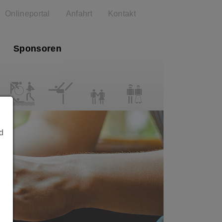
Onlineportal
Anfahrt
Kontakt
Sponsoren
F
D
G
E
A
d