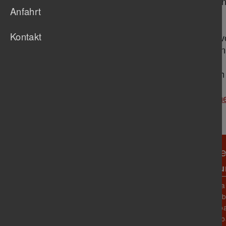
Kinder beim Schwimmkurs anmelden 
Anfahrt
des Kindes durchführen.
Kontakt
Bitte beachten Sie, dass der Erhalt v
paar Tage in Anspruch nehmen kann
Bei weiteren Fragen können Sie sich
Hier gelangen Sie zu unserem
Onlin
TB Untertürkheim 1888 e
Verein
Abteil
Unser Verein
Fußba
O
Sportstätten
Faustb
B
Prävention
Fussba
N
Gastronomie
Handba
M
Geschäftsstelle