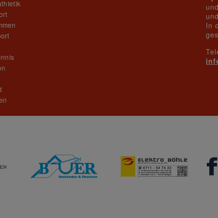
thletik
und
ort
und
mmen
In 
ges
ort
Tel
ennis
in
on
n
d
en