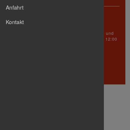
Anschrift
Anfahrt
Turnerbund Untertürkheim 1888 e.V.
Württembergstraße 123
Kontakt
70327 Stuttgart
sind Dienstag zwischen 17:00 und
Sprechzeiten
19:00 Uhr und Mittwoch zwischen 09:00 und 12:00
Uhr!
In den Schulferien ist die Geschäftsstelle
geschlossen.
Telefon: 0711 305 23 31
info@
tb-untertuerkheim.de
Wir danken unseren Sponsoren