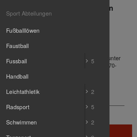
Geschichten aus dem Turnen
Sport Abteilungen
Keine Nachrichten verfügbar.
Fußballlöwen
Übungsleiterin
Faustball
Ines Elsenhans
Anmeldung zum "Schnuppertraining" unter
Fussball
5
turnen@tb-untertuerkheim.de
oder 0170-
768 09 50
Handball
Leichtathletik
2
Radsport
5
Schwimmen
2
TB