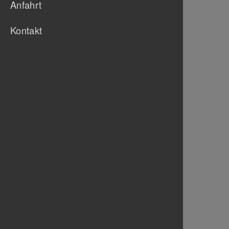
Anfahrt
Kontakt
Vereinsgaststätte
Heimspiel 1888
Württemberg Str. 121
70327 Stuttgart
0711 330 600
info@
heimspiel1888.de
Homepage
www.heimspiel1888.de
Instagramm
Heimspiel 1888
Öffnungszeiten
Mittwoch - Freitag | 17-22 Uhr