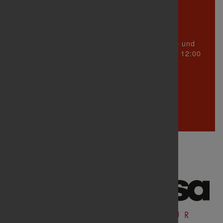
Turnerbund Untertürkheim 1888 e.V.
Württembergstraße 123
70327 Stuttgart
sind Dienstag zwischen 17:00 und
Sprechzeiten
19:00 Uhr und Mittwoch zwischen 09:00 und 12:00
Uhr!
In den Schulferien ist die Geschäftsstelle
geschlossen.
Telefon: 0711 305 23 31
info@
tb-untertuerkheim.de
Wir danken unseren Sponsoren