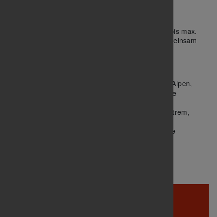
Wochenendtouren
An Samstagen/Sonntagen und Feiertagen
organisieren wir nach Absprache Tagestouren bis max.
200 km für alle Gruppen. Oder wir nehmen gemeinsam
an RTFs in der Region teil.
Weitere Aktivitäten
Jährliche
Oberschwaben, Alpen,
Trainingslager
Mallorca oder andere Ziele nach Absprache
Teilnahme an
in der Umgebung
RTFs
Teilnahme an
, z.B. Alb-Extrem,
Radmarathons
Arlberggiro, Drei-Länder-Giro, u.a.
der Radsportabteilung und andere
Grillfest
Aktionen
nach den Touren.
Gemütlicher Ausklang
TB
Untertürkheim