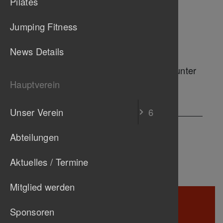
Pilates
News De
Übungsleiterin
Jumping Fitness
Eva Kastner
News Details
Anmeldung zum "Schnuppertraining" unter
turnen@
tb-untertuerkheim.de
Hauptverein
Unser Verein
6
Schwarzes Brett
Abteilungen
Keine Nachrichten verfügbar.
Aktuelles / Termine
Mitglied werden
TB
Sponsoren
Untertürkheim