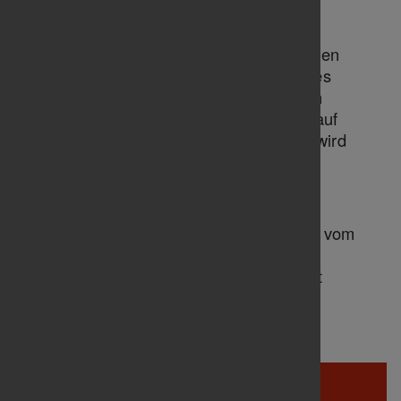
Beschlussfassungen.
Die beschlossenen Satzungsänderungen
befinden sich derzeit in der Prüfung des
Amtsgerichtes und Finanzamtes. Nach
Freigabe wird die geänderte Satzung auf
unserer Homepage veröffentlicht und wird
damit in Kraft treten.
Download:
Ergebnisprotokoll
Download der
Satzung
in der Fassung vom
14.12.2023, die mit Eintragung im
Registergericht am 04.07.2024 in Kraft
getreten ist.
TB