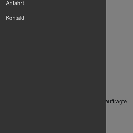
Anfahrt
Kontakt
TB Untertürkheim
S
Siegbert Mecke
Ehrenvorsitzender
TB Untertürkheim
S
Anja Hellmann
Gleichstellungsbeauftragte