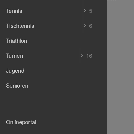
Vorstand
Tennis
5
Vereinsrat
Geschäftsführung
Tischtennis
6
Triathlon
TB Untertürkheim
S
Turnen
16
Alexander Rieß
Vorstand
Liegenschaft
Jugend
Senioren
TB Untertürkheim
S
Mirko Zikesch
Vorstand
Onlineportal
Jugend