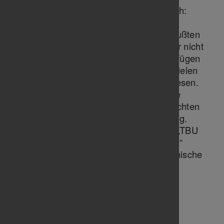
Die wichtigsten Änderungen thematisch:
- sämtliche Bestimmungen über die
Zusammensetzung des Vorstandes mußten
geändert werden, da wir z.B. absehbar nicht
mehr über einen „1. Vorsitzenden“ verfügen
werden. Dessen Aufgaben waren an vielen
Stellen umfangreich beschrieben gewesen.
- ein weiterer, sehr wichtiger Punkt: die
Bestimmungen zur frist- und formgerechten
Einladung einer Mitgliederversammlung.
Die hier noch genannten Medien, wie „TBU
Aktuell“ oder „Untertürkheimer Zeitung“
existieren nicht mehr. Aktuelle elektronische
Medien und Mitteilungswege mussten
deshalb eingearbeitet werden.
Der Vorstand dankt den anwesenden
Mitgliedern für die offenen und
ergebnisorienten Aussprachen und