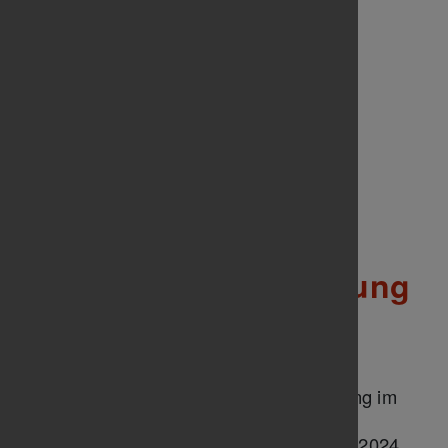
TB Untertürkheim
S
Werner Heider
Kassenprüfung
Außerordentliche
Mitgliederversammlung
am 14.12.2023
Der Vorstand hatte zu der Versammlung im
„alten“ Jahr geladen, da nur so eine
Beitragserhöhung bereits für das Jahr 2024