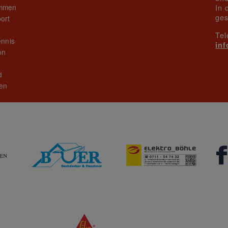
mmen
In 
ges
ort
News Details
Tel
ennis
in
on
n
d
en