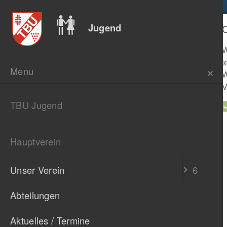
E
E
Jugend
Abteil
W
t
Menu
W
V
TBU Jugend
Hauptverein
Unser Verein
6
Abteilungen
Aktuelles / Termine