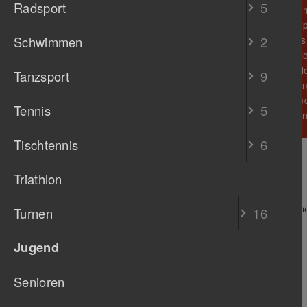
Radsport
5
Abteilungen
Schwi
K
Aktuelles / Termine
Tanzsp
I
Mitglied werden
Schwimmen
2
Tennis
Sponsoren
H
Tischt
F
Triathl
D
Tanzsport
9
Turne
G
Jugen
E
Tennis
5
Senior
A
Tischtennis
6
Wir danken unseren Sponsoren
Triathlon
Turnen
16
Jugend
Senioren