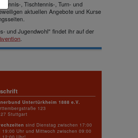
, Tennis-, Tischtennis-, Turn- und
eweiligen aktuellen Angebote und Kurse
ngsseiten.
s- und Jugendwohl" findet ihr auf der
ävention
.
schrift
rnerbund Untertürkheim 1888 e.V.
rttembergstraße 123
27 Stuttgart
sind Dienstag zwischen 17:00
rechzeiten
 19:00 Uhr und Mittwoch zwischen 09:00
 12:00 Uhr!