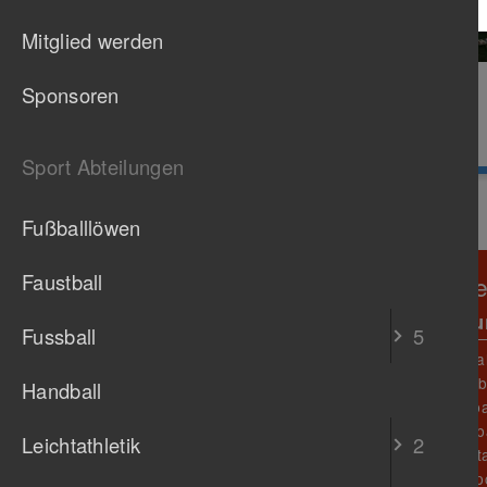
Mitglied werden
Sponsoren
Sport Abteilungen
Fußballlöwen
Faustball
TB Untertürkheim 1888 e
Verein
Abteil
Fussball
5
Unser Verein
Fußba
O
Sportstätten
Faustb
Handball
B
Prävention
Fussba
N
Gastronomie
Handba
M
Geschäftsstelle
Leichtathletik
2
Leichta
Vorstand
J
Chronik
Radsp
L