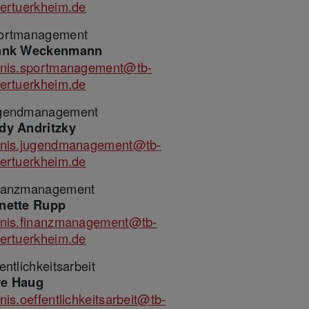
tertuerkheim.de
ortmanagement
ank Weckenmann
nnis.sportmanagement@
tb-
tertuerkheim.de
gendmanagement
dy Andritzky
nnis.jugendmanagement@
tb-
tertuerkheim.de
nanzmanagement
nette Rupp
nnis.finanzmanagement@
tb-
tertuerkheim.de
entlichkeitsarbeit
e Haug
nis.oeffentlichkeitsarbeit@
tb-