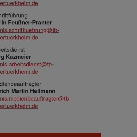
tertuerkheim.de
riftführung
rin Feußner-Pranter
nis.schriftfuehrung@
tb-
tertuerkheim.de
eitsdienst
rg Kazmeier
nis.arbeitsdienst@
tb-
tertuerkheim.de
dienbeauftragter
lrich Martin Hellmann
nnis.medienbeauftragter@
tb-
tertuerkheim.de