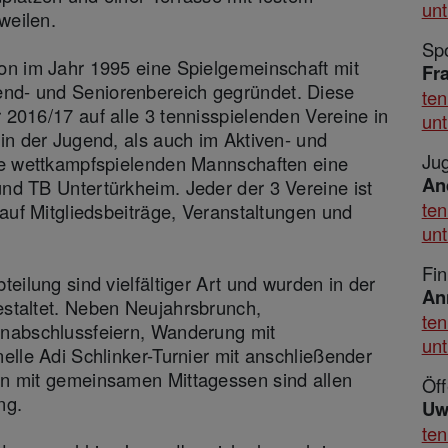
un
weilen.
News Details
Sp
on im Jahr 1995 eine Spielgemeinschaft mit
Fr
d- und Seniorenbereich gegründet. Diese
te
2016/17 auf alle 3 tennisspielenden Vereine in
un
in der Jugend, als auch im Aktiven- und
Ju
le wettkampfspielenden Mannschaften eine
An
nd TB Untertürkheim. Jeder der 3 Vereine ist
te
 auf Mitgliedsbeiträge, Veranstaltungen und
un
Fi
eilung sind vielfältiger Art und wurden in der
An
staltet. Neben Neujahrsbrunch,
te
onabschlussfeiern, Wanderung mit
un
elle Adi Schlinker-Turnier mit anschließender
en mit gemeinsamen Mittagessen sind allen
Öff
ng.
Uw
ten