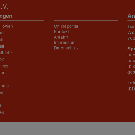
.V.
ungen
An
lllöwen
Onlineportal
Tu
Kontakt
Wü
all
Anfahrt
703
ll
Impressum
ll
Datenschutz
Sp
thletik
und
ort
und
mmen
In 
ges
ort
Tel
ennis
in
on
n
d
en