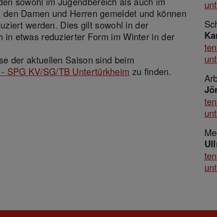
en sowohl im Jugendbereich als auch im
un
ei den Damen und Herren gemeldet und können
Sch
uziert werden. Dies gilt sowohl in der
Ka
 in etwas reduzierter Form im Winter in der
ten
un
e der aktuellen Saison sind beim
 - SPG KV/SG/TB Untertürkheim
zu finden.
Arb
Jö
ten
un
Me
Ul
te
un