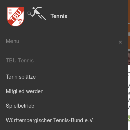
H
H
Tennis
Abteil
Tennisplä
Menu
Chronik
TBU Tennis
Tennisplätze
W
Mitglied werden
t
W
Spielbetrieb
V
Previous
Württembergischer Tennis-Bund e.V.