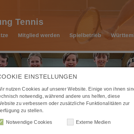
ung Tennis
tze
Mitglied werden
Spielbetrieb
Württemb
Sportstätten
Veranstaltungen
Jugend
Afterwork Ride
Kurse
Ansprechpartner
Tennisplätze
Aktuelles
Willkommen
Prävention
Abteilung
Lauftreff
Über uns
Kontakt
Training
Mitglied werden
Ansprechpartner
Eltern-Kind-Turnen
COOKIE EINSTELLUNGEN
Gastronomie
Aktive
FAQs
Anfahrt
Spielbetrieb
Geschichte
Kinderturnen
ir nutzen Cookies auf unserer Website. Einige von ihnen sin
echnisch notwendig, während andere uns helfen, diese
Geschäftsstelle
Juniorinnen
Mitglied werden
Fit & Dance für Teens
Württembergischer Tennis-Bund e.V.
Spielbetrieb u. Ergebnisse
Jungenturnen
ebsite zu verbessern oder zusätzliche Funktionalitäten zur
erfügung zu stellen.
Vorstand
Junioren
WÜRTTEMBERG KÖNIG
Gesundheitssport
Chronik
Training
Mädchenturnen
Notwendige Cookies
Externe Medien
Chronik
Termine
Unsere Sponsoren
Fit & Dance für Teens