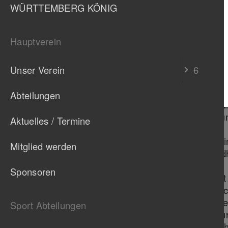
Den Abteilungskalender findest Du
h
WÜRTTEMBERG KÖNIG
Wenn Du einige Male mit uns unterwe
zueinander passen, dann kannst Du 
Hauptverein
Untertürkheim werden. Wir freuen u
Frauenanteil in unserer Abteilung.
Unser Verein
6
Die Vereinsmitglied
Abteilungen
Vielseitigen und faszinierenden 
Spaß und Freude beim Fahren und
Aktuelles / Termine
Fachkundige Beratung
Optimierung des Trainings (u.a. i
Mitglied werden
Gezielte Steigerung von Gesund
Versicherungsschutz
Sponsoren
Verbesserung der Fahrsicherhei
Vermittlung von Fertigkeiten, au
Höhere Sicherheit auf der Straß
Sport Abteilungen
Wachsendes Selbstvertrauen du
Vereinsübergreifender Austausc