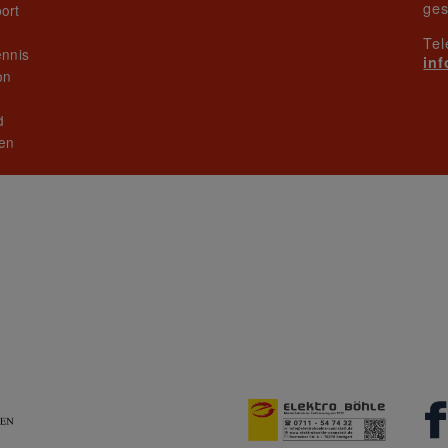
ges
ort
Tel
ennis
in
on
n
d
en