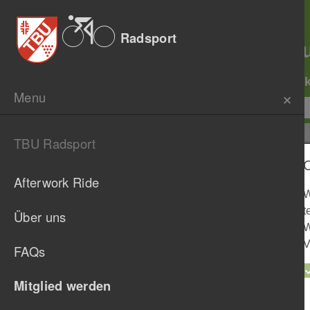
L
L
Radsport
Abteil
Afterwor
Menu
TBU Radsport
Du fährst gern
liebsten in der
Afterwork Ride
W
t
Über uns
Dann bist Du in der Radsport-Abteil
W
veranstalten regelmäßig Trainingsaus
V
FAQs
willkommen ist. Gemeinsam nehmen w
sportlichen Wettbewerben in der Reg
Mitglied werden
Alpenländern teil.