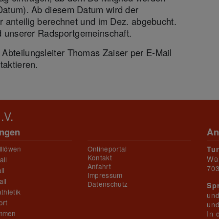
 Datum). Ab diesem Datum wird der
hr anteilig berechnet und im Dez. abgebucht.
ed unserer Radsportgemeinschaft.
Abteilungsleiter Thomas Zaiser per E-Mail
taktieren.
.V.
ungen
An
lllöwen
Onlineportal
Tu
Kontakt
Wü
all
Anfahrt
703
ll
Impressum
ll
Datenschutz
Sp
thletik
und
ort
und
mmen
In 