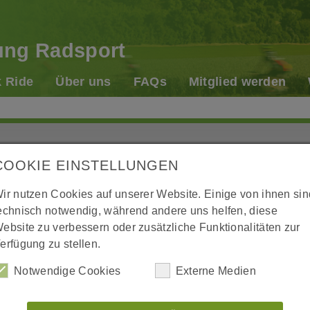
ung Radsport
k Ride
Über uns
FAQs
Mitglied werden
Sportstätten
Veranstaltungen
Jugend
Afterwork Ride
Kurse
Ansprechpartner
Tennisplätze
Aktuelles
Willkommen
e Rad und das am
Abt
Th
Prävention
Abteilung
Lauftreff
Über uns
Kontakt
Training
Mitglied werden
Ansprechpartner
Eltern-Kind-Turnen
COOKIE EINSTELLUNGEN
 Gruppe?
ra
ir nutzen Cookies auf unserer Website. Einige von ihnen sin
Gastronomie
Aktive
FAQs
Anfahrt
Spielbetrieb
Geschichte
Kinderturnen
echnisch notwendig, während andere uns helfen, diese
ung des TB Untertürkheim genau richtig. Wir
ebsite zu verbessern oder zusätzliche Funktionalitäten zur
Mitglied werden
Geschäftsstelle
Juniorinnen
Fit & Dance für Teens
Württembergischer Tennis-Bund e.V.
Spielbetrieb u. Ergebnisse
Jungenturnen
fahrten, bei denen jede und jeder herzlichst
erfügung zu stellen.
ir auch an Radtouristikfahrten (RTFs) und
Vorstand
Junioren
WÜRTTEMBERG KÖNIG
Gesundheitssport
Chronik
Training
Mädchenturnen
ion Stuttgart, Deutschland und den
Notwendige Cookies
Externe Medien
Chronik
Termine
Unsere Sponsoren
Fit & Dance für Teens